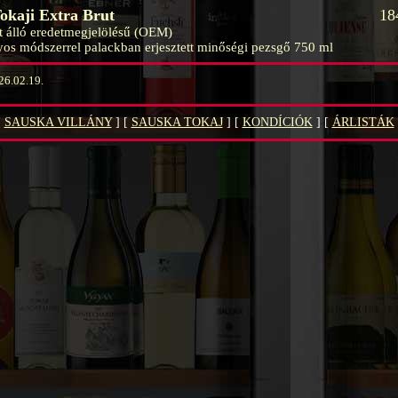
okaji Extra Brut
18
tt álló eredetmegjelölésű (OEM)
s módszerrel palackban erjesztett minőségi pezsgő 750 ml
026.02.19.
[
SAUSKA VILLÁNY
] [
SAUSKA TOKAJ
] [
KONDÍCIÓK
] [
ÁRLISTÁK