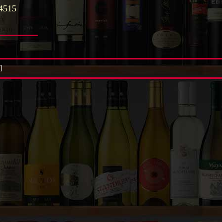
4515
]