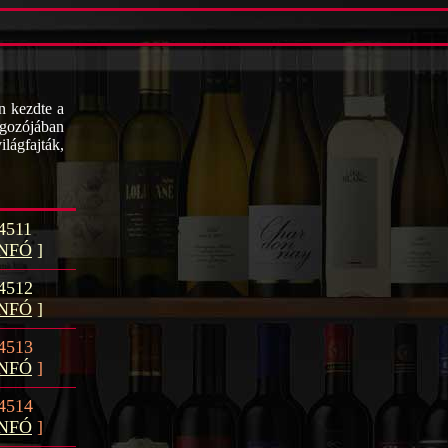
n kezdte a
lgozójában
ilágfajták,
4511
INFÓ
]
4512
INFÓ
]
4513
INFÓ
]
4514
INFÓ
]