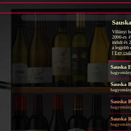
Sauska
Villányi 
2000-es é
indult és 
a legjobb
[
Egy csal
Sauska E
hagyományo
Sauska B
hagyományo
Sauska R
hagyományo
Sauska R
hagyományo