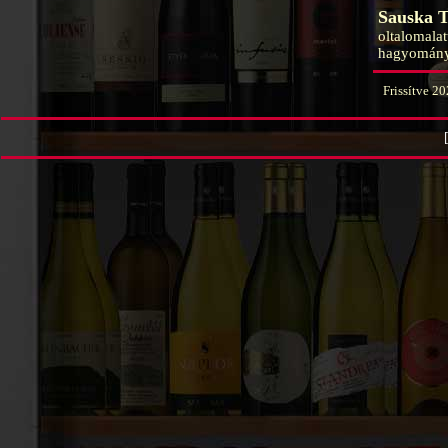
Sauska T
oltalomala
hagyományo
Frissítve 2