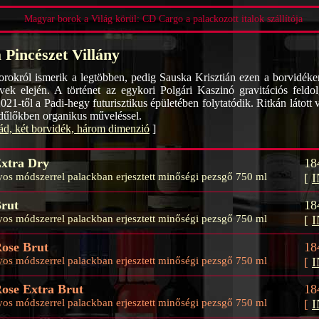
Magyar borok a Világ körül: CD Cargo a palackozott italok szállítója
 Pincészet Villány
borokról ismerik a legtöbben, pedig Sauska Krisztián ezen a borvidéke
vek elején. A történet az egykori Polgári Kaszinó gravitációs feldo
2021-től a Padi-hegy futurisztikus épületében folytatódik. Ritkán látott v
 dűlőkben organikus műveléssel.
ád, két borvidék, három dimenzió
]
xtra Dry
18
s módszerrel palackban erjesztett minőségi pezsgő 750 ml
[
rut
18
s módszerrel palackban erjesztett minőségi pezsgő 750 ml
[
ose Brut
18
s módszerrel palackban erjesztett minőségi pezsgő 750 ml
[
ose Extra Brut
18
s módszerrel palackban erjesztett minőségi pezsgő 750 ml
[