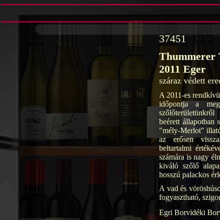
37451
Thummerer T
2011 Eger
száraz védett er
A 2011-es rendkívü
időpontja a meg
szőlőterületünkrő
beérett állapotban 
"mély-Merlot" illat
az erősen vissza
beltartalmi értéké
számára is nagy élm
kiváló szőlő alap
hosszú palackos érle
A vad és vöröshúsok
fogyasztható, szig
Egri Borvidéki Bor