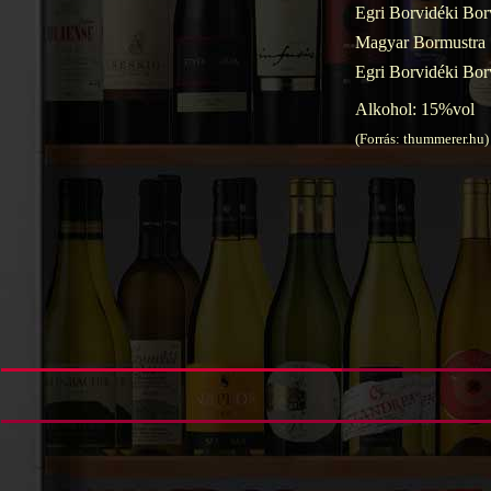
Egri Borvidéki Bor
Magyar Bormustra 
Egri Borvidéki Bor
Alkohol: 15%vol
(Forrás: thummerer.hu)