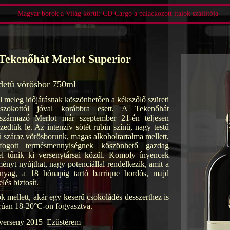
Magyar borok a Világ körül: CD Cargo a palackozott italok szállítója
ekenőhát Merlot Superior
edetű vörösbor 750ml
l meleg időjárásnak köszönhetően a kékszőlő szüreti
szokottól jóval korábbra esett. A Tekenőhát
l származó Merlot már szeptember 21-én teljesen
szedtük le. Az intenzív sötét rubin színű, nagy testű
ú száraz vörösborunk, magas alkoholtartalma mellett,
fogott termésmennyiségnek köszönhető gazdag
vel tűnik ki versenytársai közül. Komoly ínyencek
ényt nyújthat, nagy potenciállal rendelkezik, amit a
anyag, a 18 hónapig tartó barrique hordós, majd
lés biztosít.
 mellett, akár egy keserű csokoládés desszerthez is
orúan 18-20°C-on fogyasztva.
verseny 2015  Ezüstérem