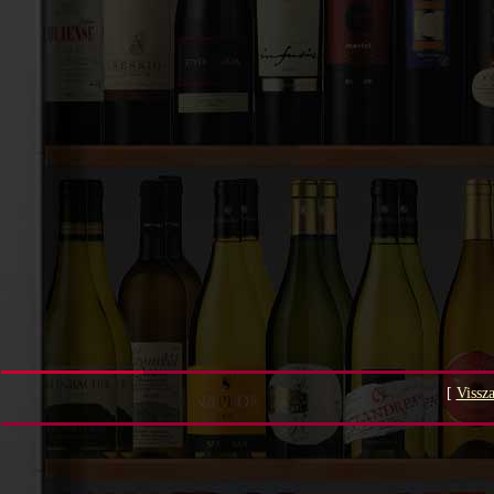
[
Vissza