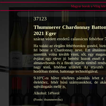
Magyar borok a Világ körü
37123
Thummerer Chardonnay Batton
2021 Eger
száraz védett eredetű calassicus fehérbor
Ha valaki az elegáns fehérborokra gondol, bizt
fel benne a Chardonnay neve. Ezt általánoss
szerettük volna tovább vinni, sőt, egy magas
évjárat egy eleve jó beérést hozott ennél a 
almasavbontás és a finom seprőn történő rends
nagy testű, fehérbor született. Az erjesztés 
hordóban történt, battonage technológiával.
9-10°C-ra hűtve tökéletes párosítás lehet a 
ételekhez, fehér húsú szárnyasokhoz, de aká
sajtválogatás mellé is.
Alkohol: 14%vol
(Forrás: thummerer.hu)