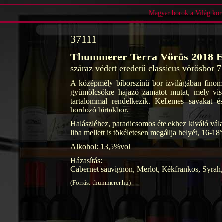
Magyar borok a Világ körü
37111
Thummerer Terra Vörös 2018 E
száraz védett eredetű classicus vörösbor 
A középmély bíborszínű bor ízvilágában finom
gyümölcsökre hajazó zamatot mutat, mely vis
tartalommal rendelkezik. Kellemes savakat és
hordozó birtokbor.
Halászléhez, paradicsomos ételekhez kiváló vála
liba mellett is tökéletesen megállja helyét, 16-1
Alkohol: 13,5%vol
Házasítás:
Cabernet sauvignon, Merlot, Kékfrankos, Syrah,
(Forrás: thummerer.hu)