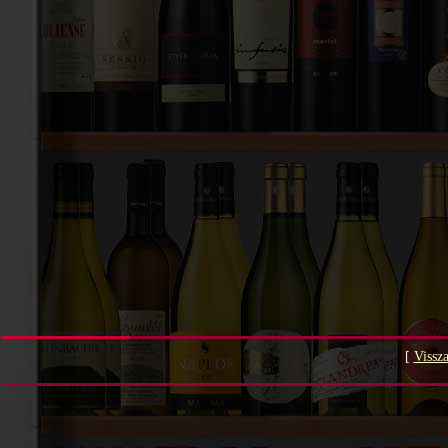
[
Vissza