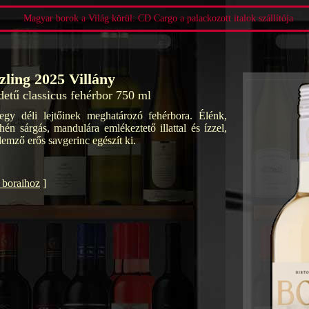
Magyar borok a Világ körül: CD Cargo a palackozott italok szállítója
zling 2025 Villány
edetű classicus fehérbor 750 ml
egy déli lejtőinek meghatározó fehérbora. Élénk,
hén sárgás, mandulára emlékeztető illattal és ízzel,
llemző erős savgerinc egészít ki.
t boraihoz
]