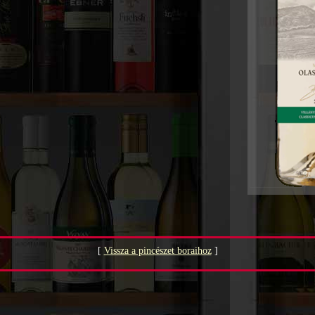
[
Vissza a pincészet boraihoz
]