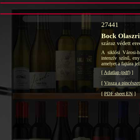
27441
Bock Olaszri
száraz védett er
A siklósi Városi-h
intenzív színű, eny
amelyet a fajtára je
[
Adatlap (pdf)
]
[
Vissza a pincésze
[
PDF sheet EN
]