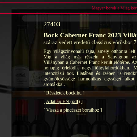
Magyar borok a Világ körü
27403
Bock Cabernet Franc 2023 Vill
száraz védett eredetű classicus vörösbor 
Egy világszínvonalú fajta, amely otthonra lelt
Míg a világ más részein a Sauvignon az 
Villányban a Cabernet Franc került előtérbe. Az
hónapig érlelődik nagy tölgyfahordókban. Mé
intenzitású bor. Illatában és ízében is rendk
gyümölcsössége harmonikus egységet alkot
aromákkal.
[
Részletek bock.hu
]
[
Adatlap EN (pdf)
]
[
Vissza a pincészet boraihoz
]