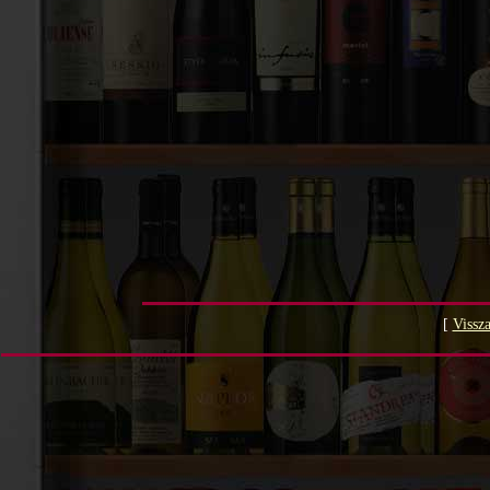
[
Vissza