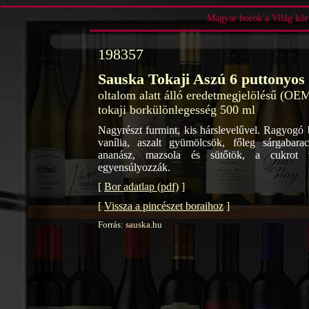
Magyar borok a Világ körü
198357
Sauska Tokaji Aszú 6 puttonyos
oltalom alatt álló eredetmegjelölésű (OE
tokaji borkülönlegesség 500 ml
Nagyrészt furmint, kis hárslevelűvel. Ragyogó b
vanília, aszalt gyümölcsök, főleg sárgabara
ananász, mazsola és sütőtök, a cukrot v
egyensúlyozzák.
[
Bor adatlap (pdf)
]
[
Vissza a pincészet boraihoz
]
Forrás: sauska.hu