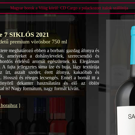
Magyar borok a Világ körül: CD Cargo a palackozott italok szállítója
e 7 SIKLÓS 2021
edetű premium vörösbor 750 ml
aktere meghatározó ebben a borban: gazdag áfonya és
ák, amelyeket a dohánylevelek, szerecsendió és
hordós érlelésű aromái egészítenek ki. Elegánsan
. A fajta jellegzetes sima íze és buja, lágy textúrája
 ízt, aszalt szeder, érett áfonya, kakaóbab és
. Hosszú és réteges lecsengés. Ennél a bornál itt a
önyörű dekanter használatára és elő az öblös
al is! Nagy formátum, nagy formát kíván.
]
t boraihoz
]