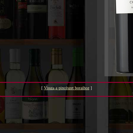
[
Vissza a pincészet boraihoz
]