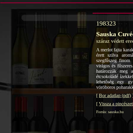
198323
Sauska Cuvé
száraz védett er
A merlot fajta kar
érett szilva arom
szegfűszeg finom 
virágos és fűszeres
határozzák meg az
étcsokoládé ízekkel
lehetőség egy gy
vöröboros poharakk
[
Bor adatlap (pdf)
[
Vissza a pincésze
Forrás: sauska.hu